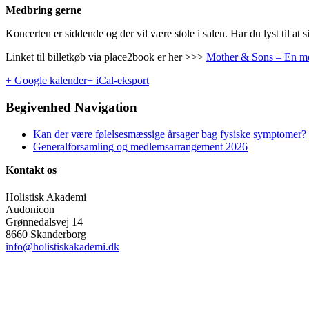
Medbring gerne
Koncerten er siddende og der vil være stole i salen. Har du lyst til a
Linket til billetkøb via place2book er her >>>
Mother & Sons – En med
+ Google kalender
+ iCal-eksport
Begivenhed Navigation
Kan der være følelsesmæssige årsager bag fysiske symptomer?
Generalforsamling og medlemsarrangement 2026
Kontakt os
Holistisk Akademi
Audonicon
Grønnedalsvej 14
8660 Skanderborg
info@holistiskakademi.dk