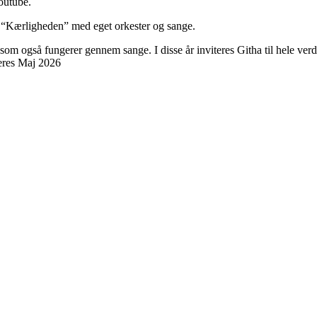
outube.
e “Kærligheden” med eget orkester og sange.
om også fungerer gennem sange. I disse år inviteres Githa til hele verde
ceres Maj 2026