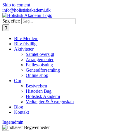
Skip to content
info@holistiskakademi.dk
Søg efter:
Bliv Medlem
Bliv frivillig
Aktiviteter
Samlet oversigt
Arrangementer
Fællesspisning
Generalforsamling
Online shop
Om
Bestyrelsen
Historien Bag
Holistisk Akademi
Vedtægter & Årsregnskab
Blog
Kontakt
Ingeradmin