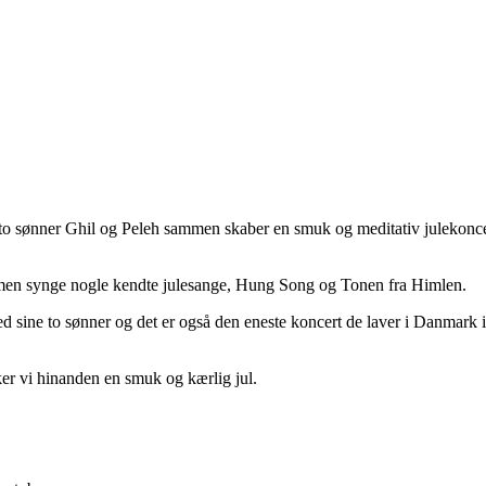
 to sønner Ghil og Peleh sammen skaber en smuk og meditativ julekoncer
 sammen synge nogle kendte julesange, Hung Song og Tonen fra Himlen.
 med sine to sønner og det er også den eneste koncert de laver i Danmar
ker vi hinanden en smuk og kærlig jul.