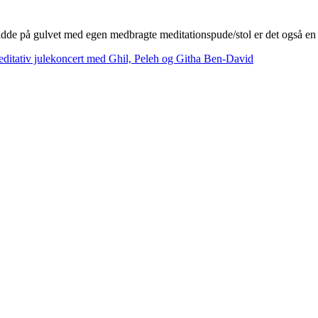
t sidde på gulvet med egen medbragte meditationspude/stol er det også e
itativ julekoncert med Ghil, Peleh og Githa Ben-David