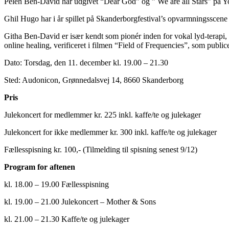
Peleh Ben-David har udgivet “Dear God” og ” We are all Stars” på Y
Ghil Hugo har i år spillet på Skanderborgfestival’s opvarmningsscen
Githa Ben-David er især kendt som pionér inden for vokal lyd-terapi, s
online healing, verificeret i filmen “Field of Frequencies”, som publi
Dato: Torsdag, den 11. december kl. 19.00 – 21.30
Sted: Audonicon, Grønnedalsvej 14, 8660 Skanderborg
Pris
Julekoncert for medlemmer kr. 225 inkl. kaffe/te og julekager
Julekoncert for ikke medlemmer kr. 300 inkl. kaffe/te og julekager
Fællesspisning kr. 100,- (Tilmelding til spisning senest 9/12)
Program for aftenen
kl. 18.00 – 19.00 Fællesspisning
kl. 19.00 – 21.00 Julekoncert – Mother & Sons
kl. 21.00 – 21.30 Kaffe/te og julekager