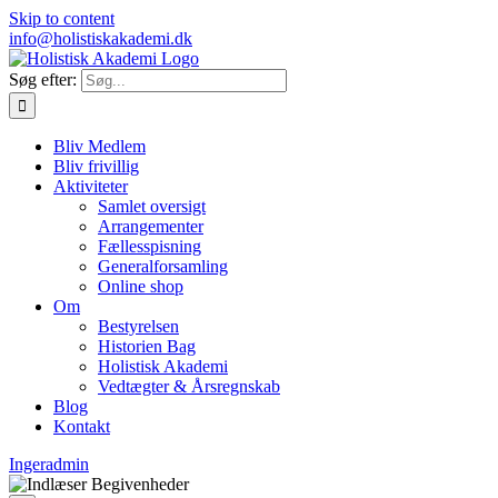
Skip to content
info@holistiskakademi.dk
Søg efter:
Bliv Medlem
Bliv frivillig
Aktiviteter
Samlet oversigt
Arrangementer
Fællesspisning
Generalforsamling
Online shop
Om
Bestyrelsen
Historien Bag
Holistisk Akademi
Vedtægter & Årsregnskab
Blog
Kontakt
Ingeradmin