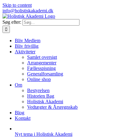
Skip to content
info@holistiskakademi.dk
Søg efter:
Bliv Medlem
Bliv frivillig
Aktiviteter
Samlet oversigt
Arrangementer
Fællesspisning
Generalforsamling
Online shop
Om
Bestyrelsen
Historien Bag
Holistisk Akademi
Vedtægter & Årsregnskab
Blog
Kontakt
Nyt tema i Holistisk Akademi